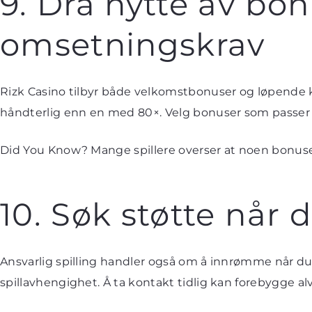
9. Dra nytte av bon
omsetningskrav
Rizk Casino tilbyr både velkomstbonuser og løpende 
håndterlig enn en med 80×. Velg bonuser som passer din
Did You Know?
Mange spillere overser at noen bonuser
10. Søk støtte når 
Ansvarlig spilling handler også om å innrømme når du t
spillavhengighet. Å ta kontakt tidlig kan forebygge al