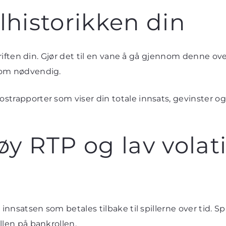
lhistorikken din
kriften din. Gjør det til en vane å gå gjennom denne ov
 om nødvendig.
strapporter som viser din totale innsats, gevinster o
øy RTP og lav volati
nnsatsen som betales tilbake til spillerne over tid. Spi
llen på bankrollen.