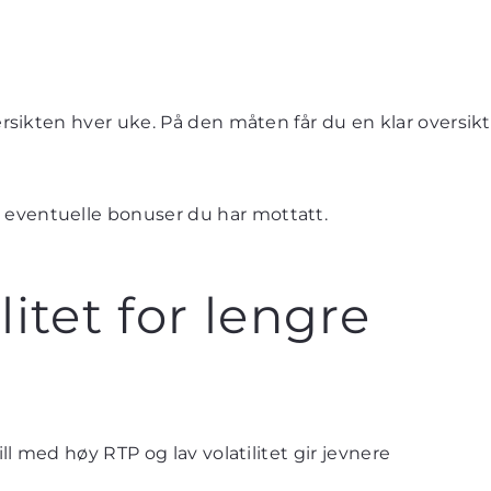
ersikten hver uke. På den måten får du en klar oversikt
g eventuelle bonuser du har mottatt.
litet for lengre
ll med høy RTP og lav volatilitet gir jevnere