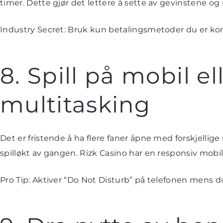
timer. Dette gjør det lettere å sette av gevinstene og u
Industry Secret:
Bruk kun betalingsmetoder du er komfor
8. Spill på mobil e
multitasking
Det er fristende å ha flere faner åpne med forskjellige
spilløkt av gangen. Rizk Casino har en responsiv mob
Pro Tip:
Aktiver “Do Not Disturb” på telefonen mens du s