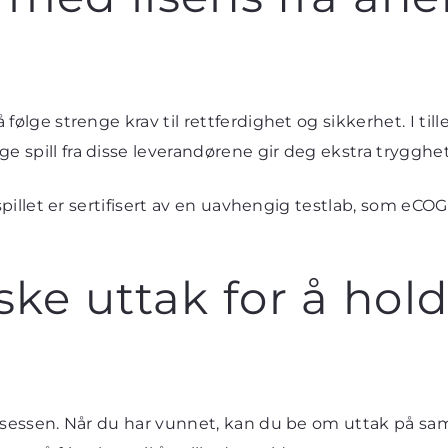
følge strenge krav til rettferdighet og sikkerhet. I ti
pill fra disse leverandørene gir deg ekstra trygghet o
spillet er sertifisert av en uavhengig testlab, som eCO
ske uttak for å hol
rosessen. Når du har vunnet, kan du be om uttak på s