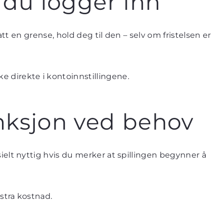
r du logger inn
att en grense, hold deg til den – selv om fristelsen er
direkte i kontoinnstillingene.
unksjon ved behov
ielt nyttig hvis du merker at spillingen begynner å
stra kostnad.