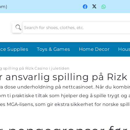
0pm)
ice Supplies
Toys & Games
Home Decor
Hou
ig spilling på Rizk Casino i juletiden
or ansvarlig spilling på Rizk
kstra dose underholdning på nettcasinoet. Når du komb
m ti praktiske tiltak som hjelper deg å spille trygt og
s MGA‑lisens, som gir ekstra sikkerhet for norske spill