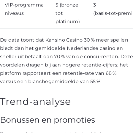
VIP‑programma
5 (bronze
3
niveaus
tot
(basis‑tot‑prem
platinum)
De data toont dat Kansino Casino 30 % meer spellen
biedt dan het gemiddelde Nederlandse casino en
sneller uitbetaalt dan 70 % van de concurrenten. Deze
voordelen dragen bij aan hogere retentie‑cijfers; het
platform rapporteert een retentie‑rate van 68 %
versus een branchegemiddelde van 55 %.
Trend‑analyse
Bonussen en promoties