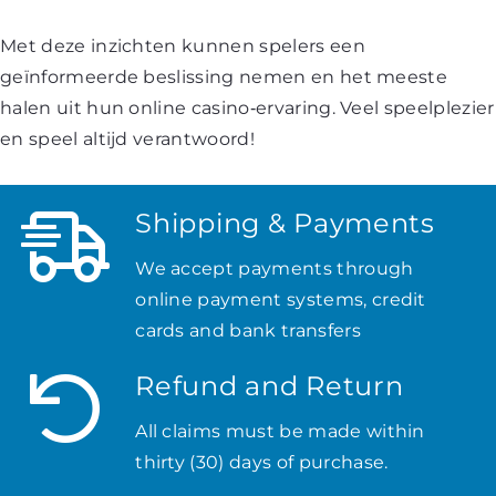
Met deze inzichten kunnen spelers een
geïnformeerde beslissing nemen en het meeste
halen uit hun online casino‑ervaring. Veel speelplezier
en speel altijd verantwoord!
Shipping & Payments
We accept payments through
online payment systems, credit
cards and bank transfers
Refund and Return
All claims must be made within
thirty (30) days of purchase.