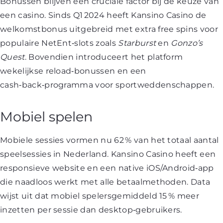
Bonussen blijven een cruciale factor bij de keuze van
een casino. Sinds Q1 2024 heeft Kansino Casino de
welkomstbonus uitgebreid met extra free spins voor
populaire NetEnt‑slots zoals
Starburst
en
Gonzo’s
Quest
. Bovendien introduceert het platform
wekelijkse reload‑bonussen en een
cash‑back‑programma voor sportweddenschappen.
Mobiel spelen
Mobiele sessies vormen nu 62 % van het totaal aantal
speelsessies in Nederland. Kansino Casino heeft een
responsieve website en een native iOS/Android‑app
die naadloos werkt met alle betaalmethoden. Data
wijst uit dat mobiel spelersgemiddeld 15 % meer
inzetten per sessie dan desktop‑gebruikers.