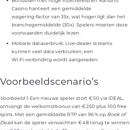
Bonussen met hoge inzetvereisten
: Kansino
Casino hanteert een gemiddelde
wagering‑factor van 35x
, wat hoger ligt dan het
branchegemiddelde (30x). Spelers moeten deze
voorwaarden duidelijk lezen.
Mobiele dataverbruik
: Live‑dealer streams
kunnen veel data verbruiken; een
Wi‑Fi‑verbinding wordt aangeraden.
Voorbeeldscenario’s
Voorbeeld 1
: Een nieuwe speler stort € 50 via iDEAL,
ontvangt de welkomstbonus van € 250 plus 100 free
spins. Met een gemiddelde RTP van 96 % op
Book of
Dead
kan de speler verwachten € 48 terug te winnen