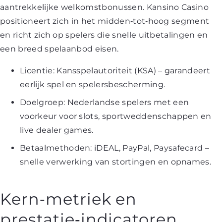
aantrekkelijke welkomstbonussen. Kansino Casino
positioneert zich in het midden‑tot‑hoog segment
en richt zich op spelers die snelle uitbetalingen en
een breed spelaanbod eisen.
Licentie
: Kansspelautoriteit (KSA) – garandeert
eerlijk spel en spelersbescherming.
Doelgroep
: Nederlandse spelers met een
voorkeur voor slots, sportweddenschappen en
live dealer games.
Betaalmethoden
: iDEAL, PayPal, Paysafecard –
snelle verwerking van stortingen en opnames.
Kern‑metriek en
prestatie‑indicatoren