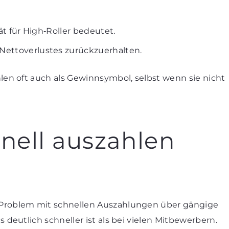
ät für High‑Roller bedeutet.
 Nettoverlustes zurückzuerhalten.
ählen oft auch als Gewinnsymbol, selbst wenn sie nicht
nell auszahlen
es Problem mit schnellen Auszahlungen über gängige
s deutlich schneller ist als bei vielen Mitbewerbern.