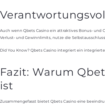
Verantwortungsvoll
Auch wenn Qbets Casino ein attraktives Bonus‑ und C
Verlust‑ und Gewinnlimits, nutze die Selbstausschlu
Did You Know?
Qbets Casino integriert ein integriert
Fazit: Warum Qbets
ist
Zusammengefasst bietet Qbets Casino eine beeindruc