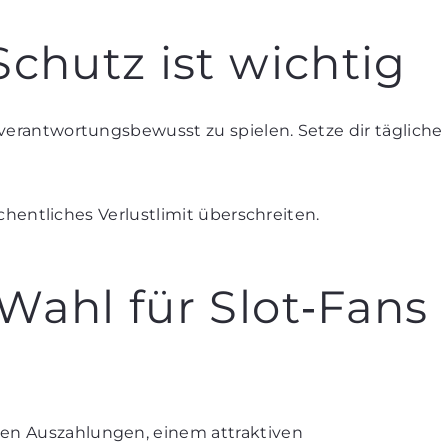
chutz ist wichtig
verantwortungsbewusst zu spielen. Setze dir tägliche
chentliches Verlustlimit überschreiten.
Wahl für Slot‑Fans
en Auszahlungen, einem attraktiven