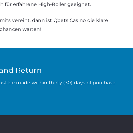
h für erfahrene High‑Roller geeignet.
ts vereint, dann ist Qbets Casino die klare
nnchancen warten!
and Return
ust be made within thirty (30) days of purchase.