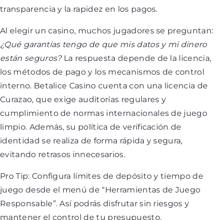
transparencia y la rapidez en los pagos.
Al elegir un casino, muchos jugadores se preguntan:
¿Qué garantías tengo de que mis datos y mi dinero
están seguros?
La respuesta depende de la licencia,
los métodos de pago y los mecanismos de control
interno. Betalice Casino cuenta con una licencia de
Curazao, que exige auditorías regulares y
cumplimiento de normas internacionales de juego
limpio. Además, su política de verificación de
identidad se realiza de forma rápida y segura,
evitando retrasos innecesarios.
Pro Tip:
Configura límites de depósito y tiempo de
juego desde el menú de “Herramientas de Juego
Responsable”. Así podrás disfrutar sin riesgos y
mantener el control de tu presupuesto.