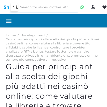
Home
/
Uncategorized
/
Guida per principianti alla scelta dei giochi più adatti nei
casinò online: come valutare la libreria e trovare titoli
affidabili, capire le licenze, confrontare i provider,
analizzare RTP e bonus, testare le demo e garantire
sicurezza e privacy in un ambiente di scommesse online
sempre più competitivo e innovativo
Guida per principianti
alla scelta dei giochi
più adatti nei casinò
online: come valutare
la libreria e trovare