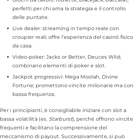
perfetti per chi ama la strategia e il controllo
delle puntate.
Live dealer: streaming in tempo reale con
croupier reali; offre l’esperienza del casinò fisico
da casa.
Video‑poker: Jacks or Better, Deuces Wild;
combinano elementi di poker e slot.
Jackpot progressivi: Mega Moolah, Divine
Fortune; promettono vincite milionarie ma con
bassa frequenza.
Per i principianti, è consigliabile iniziare con slot a
bassa volatilità (es.
Starburst
), perché offrono vincite
frequenti e facilitano la comprensione del
meccanismo di payout. Successivamente, si può