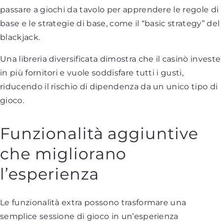
passare a giochi da tavolo per apprendere le regole di
base e le strategie di base, come il “basic strategy” del
blackjack.
Una libreria diversificata dimostra che il casinò investe
in più fornitori e vuole soddisfare tutti i gusti,
riducendo il rischio di dipendenza da un unico tipo di
gioco.
Funzionalità aggiuntive
che migliorano
l’esperienza
Le funzionalità extra possono trasformare una
semplice sessione di gioco in un’esperienza