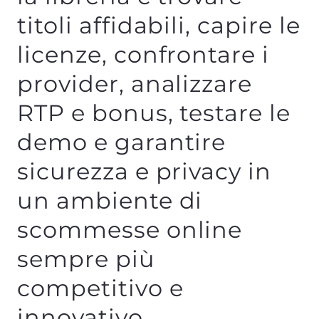
titoli affidabili, capire le
licenze, confrontare i
provider, analizzare
RTP e bonus, testare le
demo e garantire
sicurezza e privacy in
un ambiente di
scommesse online
sempre più
competitivo e
innovativo