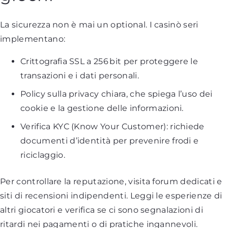
La sicurezza non è mai un optional. I casinò seri
implementano:
Crittografia SSL a 256 bit per proteggere le
transazioni e i dati personali.
Policy sulla privacy chiara, che spiega l’uso dei
cookie e la gestione delle informazioni.
Verifica KYC (Know Your Customer): richiede
documenti d’identità per prevenire frodi e
riciclaggio.
Per controllare la reputazione, visita forum dedicati e
siti di recensioni indipendenti. Leggi le esperienze di
altri giocatori e verifica se ci sono segnalazioni di
ritardi nei pagamenti o di pratiche ingannevoli.