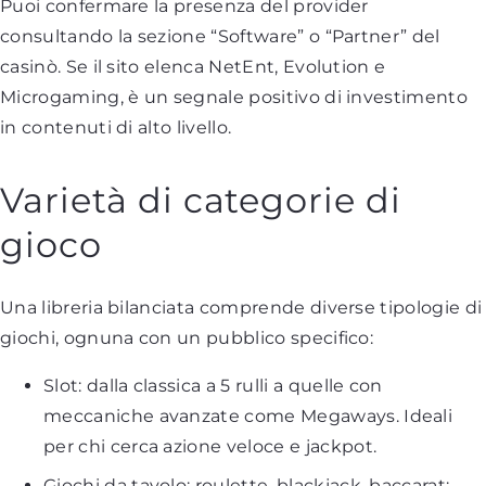
Puoi confermare la presenza del provider
consultando la sezione “Software” o “Partner” del
casinò. Se il sito elenca NetEnt, Evolution e
Microgaming, è un segnale positivo di investimento
in contenuti di alto livello.
Varietà di categorie di
gioco
Una libreria bilanciata comprende diverse tipologie di
giochi, ognuna con un pubblico specifico:
Slot: dalla classica a 5 rulli a quelle con
meccaniche avanzate come Megaways. Ideali
per chi cerca azione veloce e jackpot.
Giochi da tavolo: roulette, blackjack, baccarat;