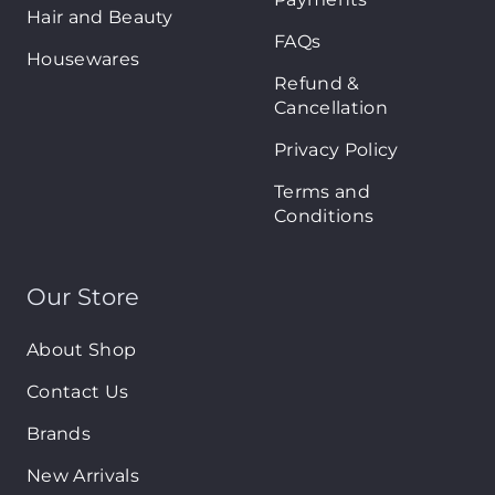
Hair and Beauty
FAQs
Housewares
Refund &
Cancellation
Privacy Policy
Terms and
Conditions
Our Store
About Shop
Contact Us
Brands
New Arrivals