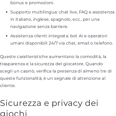
bonus e promozioni.
Supporto multilingua: chat live, FAQ e assistenza
in italiano, inglese, spagnolo, ecc., per una
navigazione senza barriere.
Assistenza clienti integrata: bot AI e operatori
umani disponibili 24/7 via chat, email o telefono.
Queste caratteristiche aumentano la comodità, la
trasparenza e la sicurezza del giocatore. Quando
scegli un casinò, verifica la presenza di almeno tre di
queste funzionalità; è un segnale di attenzione al
cliente.
Sicurezza e privacy dei
giochi