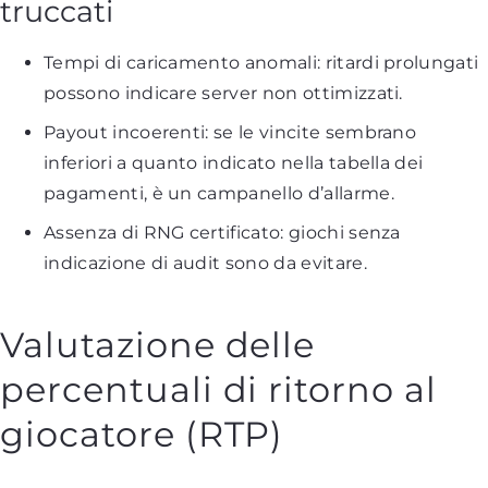
truccati
Tempi di caricamento anomali: ritardi prolungati
possono indicare server non ottimizzati.
Payout incoerenti: se le vincite sembrano
inferiori a quanto indicato nella tabella dei
pagamenti, è un campanello d’allarme.
Assenza di RNG certificato: giochi senza
indicazione di audit sono da evitare.
Valutazione delle
percentuali di ritorno al
giocatore (RTP)