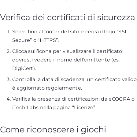
Verifica dei certificati di sicurezza
Scorri fino al footer del sito e cerca il logo “SSL
Secure” o “HTTPS”.
Clicca sull’icona per visualizzare il certificato;
dovresti vedere il nome dell’emittente (es.
DigiCert).
Controlla la data di scadenza; un certificato valido
è aggiornato regolarmente.
Verifica la presenza di certificazioni da eCOGRA o
iTech Labs nella pagina “Licenze”.
Come riconoscere i giochi