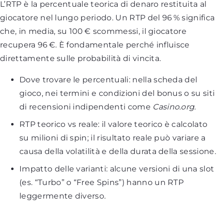
L’RTP è la percentuale teorica di denaro restituita al
giocatore nel lungo periodo. Un RTP del 96 % significa
che, in media, su 100 € scommessi, il giocatore
recupera 96 €. È fondamentale perché influisce
direttamente sulle probabilità di vincita.
Dove trovare le percentuali: nella scheda del
gioco, nei termini e condizioni del bonus o su siti
di recensioni indipendenti come
Casino.org
.
RTP teorico vs reale: il valore teorico è calcolato
su milioni di spin; il risultato reale può variare a
causa della volatilità e della durata della sessione.
Impatto delle varianti: alcune versioni di una slot
(es. “Turbo” o “Free Spins”) hanno un RTP
leggermente diverso.