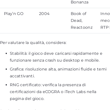
Bonanza
Play’n GO
2004
Book of
Inno
Dead,
mecc
Reactoonz
RTP 
Per valutare la qualità, considera:
Stabilità: il gioco deve caricarsi rapidamente e
funzionare senza crash su desktop e mobile.
Grafica: risoluzione alta, animazioni fluide e temi
accattivanti.
RNG certificato: verifica la presenza di
certificazioni da eCOGRA o iTech Labs nella
pagina del gioco.