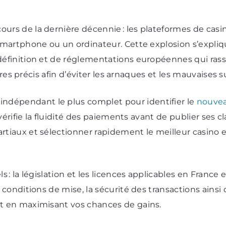
urs de la dernière décennie : les plateformes de casin
 smartphone ou un ordinateur. Cette explosion s’expliq
définition et de réglementations européennes qui rassu
ères précis afin d’éviter les arnaques et les mauvaises su
ndépendant le plus complet pour identifier le
nouvea
t vérifie la fluidité des paiements avant de publier se
rtiaux et sélectionner rapidement le meilleur casino 
: la législation et les licences applicables en France et 
 conditions de mise, la sécurité des transactions ainsi
ut en maximisant vos chances de gains.