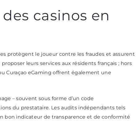
n des casinos en
lles protègent le joueur contre les fraudes et assurent
roposer leurs services aux résidents français ; hors
n ou Curaçao eGaming offrent également une
e page – souvent sous forme d’un code
tions du prestataire. Les audits indépendants tels
 un bon indicateur de transparence et de conformité