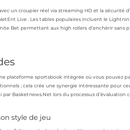
avec un croupier réel via streaming HD et la sécurité d’
NetEnt Live . Les tables populaires incluent le Light
finite Bet permettant aux high rollers d’enchérir sans 
ides
ne plateforme sportsbook intégrée où vous pouvez par
ionnels ; cela crée une synergie intéressante pour ceu
ni par Basketnews.Net lors du processus d’évaluation 
on style de jeu