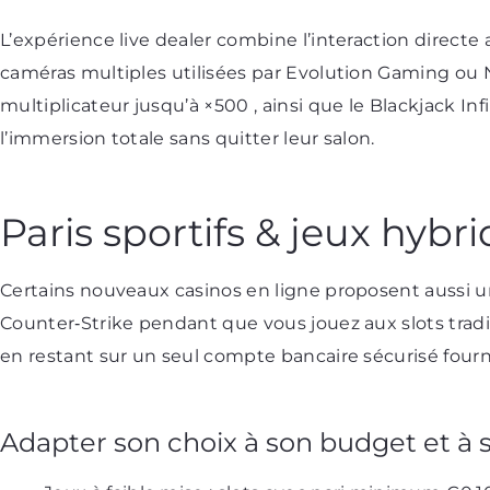
L’expérience live dealer combine l’interaction directe 
caméras multiples utilisées par Evolution Gaming ou 
multiplicateur jusqu’à ×500 , ainsi que le Blackjack In
l’immersion totale sans quitter leur salon.
Paris sportifs & jeux hybr
Certains nouveaux casinos en ligne proposent aussi u
Counter‑Strike pendant que vous jouez aux slots tradit
en restant sur un seul compte bancaire sécurisé four
Adapter son choix à son budget et à s