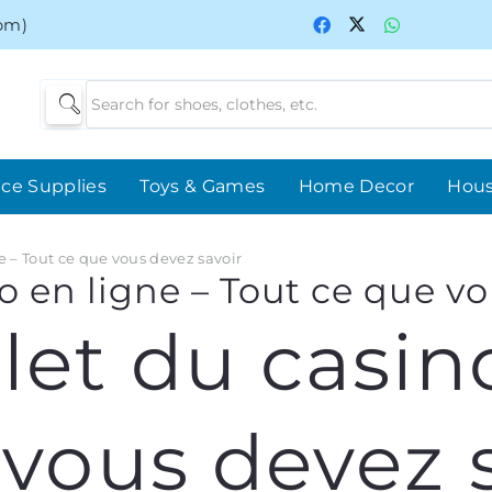
0pm)
ice Supplies
Toys & Games
Home Decor
Hou
 – Tout ce que vous devez savoir
 en ligne – Tout ce que vo
et du casino
 vous devez 