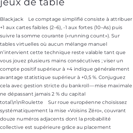
jeux de table
Blackjack
Le comptage simplifié consiste à attribuer
+1 aux cartes faibles (2–6), -1 aux fortes (10–As) puis
suivre la somme courante («​running count​»). Sur
tables virtuelles où aucun mélange manuel
n’intervient cette technique reste valable tant que
vous jouez plusieurs mains consécutives ; viser un
compte positif supérieur à +4 indique généralement
avantage statistique supérieur à +0,5 %. Conjuguez
cela avec gestion stricte du bankroll — mise maximale
ne dépassant jamais 2 % du capital
total.\n\n
Roulette
Sur roue européenne choisissez
systématiquement la mise «​Voisins Zéro​», couvrant
douze numéros adjacents dont la probabilité
collective est supérieure grâce au placement