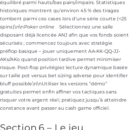
équilibré parmi hauts/bas pairs/impairs. Statistiques
historiques montrent qu’environ
45 %
des tirages
tombent parmi ces cases lors d’une série courte (<25
spins).\n\n
Poker online
Sélectionnez une salle
disposant déjà licencée ANJ afin que vos fonds soient
sécurisés ; commencez toujours avec stratégie
préflop basique ­– jouer uniquement AA‐KK‐QQ‐JJ‐
AKs/AKo quand position tardive permet minimiser
risque. Post‑flop privilégiez lecture dynamique basée
sur taille pot versus bet sizing adverse pour identifier
bluff possible.\n\nUtiliser les versions “démo”
gratuites permet enfin affiner vos tactiques sans
risquer votre argent réel ; pratiquez jusqu’à atteindre
constance avant passer au cash game officiel.
Section 6 – Le jeu