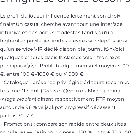
Le profil du joueur influence fortement son choix
final.\nUn casual cherche avant tout une interface
intuitive et des bonus modestes tandis qu’un
high‑roller privilégie limites élevées sur dépôts ainsi
qu’un service VIP dédié disponible jour/nuit.\nVoici
quelques critères décisifs classés selon trois axes
principaux:\n\n- Profil : budget mensuel moyen <100
€, entre 100 €–1000 € ou >1000 €.
–
Catalogue
: présence privilégiée éditeurs reconnus
tels que NetEnt (
Gonzo’s Quest
) ou Microgaming
(
Mega Moolah
) offrant respectivement RTP moyen
autour de 96 % vs jackpot progressif dépassant
parfois 30 M € .
–
Promotions
: comparaison rapide entre deux sites
populaires — CasinoA propose +150 % up to €300 +50