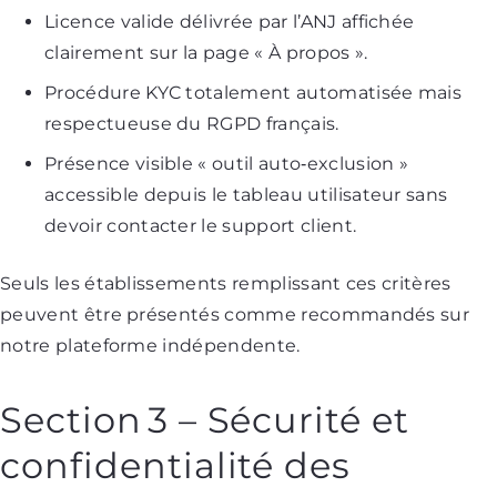
Licence valide délivrée par l’ANJ affichée
clairement sur la page « À propos ».
Procédure KYC totalement automatisée mais
respectueuse du RGPD français.
Présence visible « outil auto‑exclusion »
accessible depuis le tableau utilisateur sans
devoir contacter le support client.
Seuls les établissements remplissant ces critères
peuvent être présentés comme recommandés sur
notre plateforme indépendente.
Section 3 – Sécurité et
confidentialité des