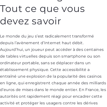
Tout ce que vous
devez savoir
Le monde du jeu s’est radicalement transformé
depuis l’avènement d’Internet haut débit.
Aujourd’hui, un joueur peut accéder à des centaines
de tables virtuelles depuis son smartphone ou son
ordinateur portable, sans se déplacer dans un
établissement physique. Cette accessibilité a
entraîné une explosion de la popularité des casinos
en ligne, qui enregistrent chaque année des milliards
d’euros de mises dans le monde entier. En France, les
autorités ont rapidement réagi pour encadrer cette
activité et protéger les usagers contre les dérives