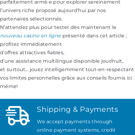
parfaitement armé·e pour explorer sereinement
l’univers riche proposé aujourd’hui par nos
partenaires sélectionnés.
N’attendez plus pour tester dès maintenant le
nouveau casino en ligne
présenté dans cet article ;
profitez immédiatement
d’offres attractives fiables,
d’une assistance multilingue disponible jour/nuit,
et surtout… jouez intelligemment tout-en-respectant
vos limites personnelles grâce aux conseils fournis ici
même!
Shipping & Payments
We accept payments through
online payment systems, credit