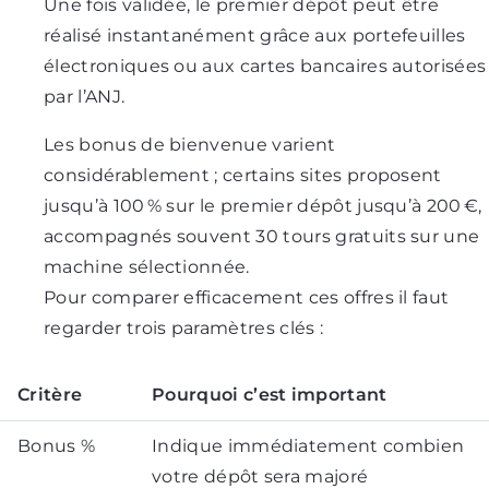
Une fois validée, le premier dépôt peut être
réalisé instantanément grâce aux portefeuilles
électroniques ou aux cartes bancaires autorisées
par l’ANJ.
Les bonus de bienvenue varient
considérablement ; certains sites proposent
jusqu’à
100 %
sur le premier dépôt jusqu’à
200 €
,
accompagnés souvent
30 tours gratuits
sur une
machine sélectionnée.
Pour comparer efficacement ces offres il faut
regarder trois paramètres clés :
Critère
Pourquoi c’est important
Bonus %
Indique immédiatement combien
votre dépôt sera majoré