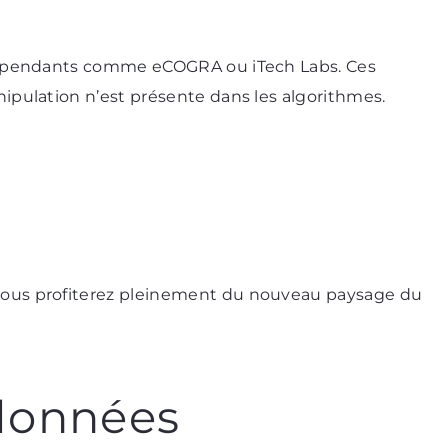
 indépendants comme eCOGRA ou iTech Labs. Ces
nipulation n’est présente dans les algorithmes.
t vous profiterez pleinement du nouveau paysage du
 données