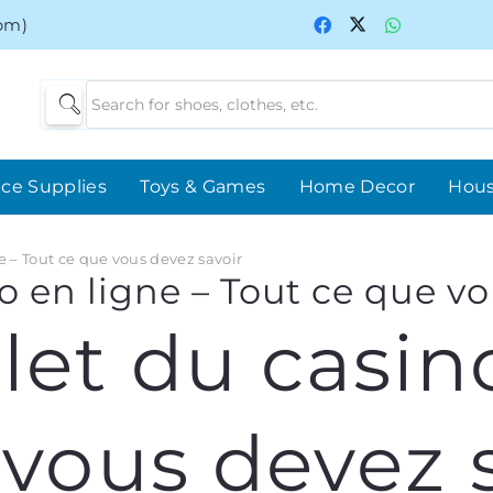
0pm)
ice Supplies
Toys & Games
Home Decor
Hou
 – Tout ce que vous devez savoir
 en ligne – Tout ce que vo
et du casino
 vous devez 