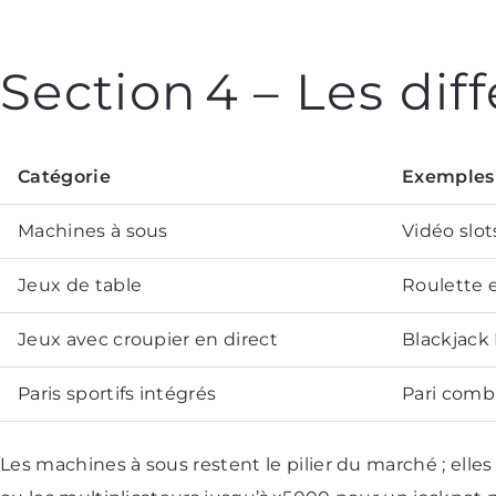
Section 4 – Les dif
Catégorie
Exemples
Machines à sous
Vidéo slot
Jeux de table
Roulette 
Jeux avec croupier en direct
Blackjack 
Paris sportifs intégrés
Pari comb
Les machines à sous restent le pilier du marché ; elle