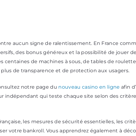
re aucun signe de ralentissement. En France comme à 
ifs, des bonus généreux et la possibilité de jouer d
s centaines de machines à sous, de tables de roulette 
 plus de transparence et de protection aux usagers.
consultez notre page du
nouveau casino en ligne
afin d
dépendant qui teste chaque site selon des critères r
nçaise, les mesures de sécurité essentielles, les critèr
iser votre bankroll. Vous apprendrez également à décod