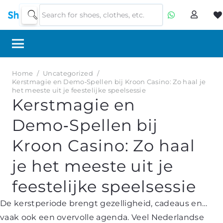
Home
/
Uncategorized
/
Kerstmagie en Demo‑Spellen bij Kroon Casino: Zo haal je
het meeste uit je feestelijke speelsessie
Kerstmagie en
Demo‑Spellen bij
Kroon Casino: Zo haal
je het meeste uit je
feestelijke speelsessie
De kerstperiode brengt gezelligheid, cadeaus en…
vaak ook een overvolle agenda. Veel Nederlandse