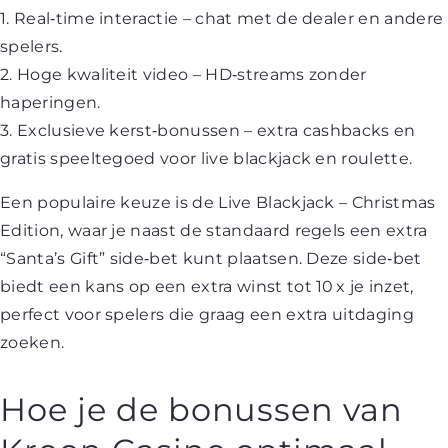
1. Real‑time interactie – chat met de dealer en andere
spelers.
2. Hoge kwaliteit video – HD‑streams zonder
haperingen.
3. Exclusieve kerst‑bonussen – extra cashbacks en
gratis speeltegoed voor live blackjack en roulette.
Een populaire keuze is de Live Blackjack – Christmas
Edition, waar je naast de standaard regels een extra
“Santa’s Gift” side‑bet kunt plaatsen. Deze side‑bet
biedt een kans op een extra winst tot 10 x je inzet,
perfect voor spelers die graag een extra uitdaging
zoeken.
Hoe je de bonussen van