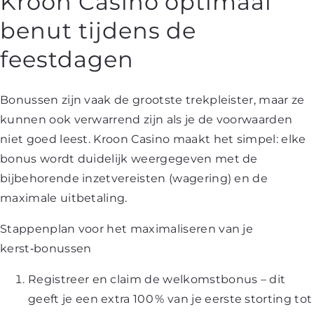
Kroon Casino optimaal
benut tijdens de
feestdagen
Bonussen zijn vaak de grootste trekpleister, maar ze
kunnen ook verwarrend zijn als je de voorwaarden
niet goed leest. Kroon Casino maakt het simpel: elke
bonus wordt duidelijk weergegeven met de
bijbehorende inzetvereisten (wagering) en de
maximale uitbetaling.
Stappenplan voor het maximaliseren van je
kerst‑bonussen
Registreer en claim de welkomstbonus – dit
geeft je een extra 100 % van je eerste storting tot