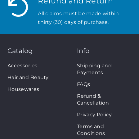
Refund and Return
All claims must be made within
thirty (30) days of purchase.
Catalog
Info
Accessories
Shipping and
Payments
Hair and Beauty
FAQs
Housewares
Refund &
Cancellation
Privacy Policy
Terms and
Conditions