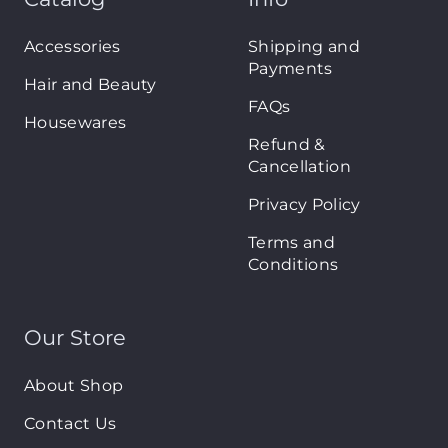
Accessories
Shipping and
Payments
Hair and Beauty
FAQs
Housewares
Refund &
Cancellation
Privacy Policy
Terms and
Conditions
Our Store
About Shop
Contact Us