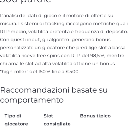
L’analisi dei dati di gioco è il motore di offerte su
misura. I sistemi di tracking raccolgono metriche quali
RTP medio, volatilità preferita e frequenza di deposito.
Con questi input, gli algoritmi generano bonus
personalizzati: un giocatore che predilige slot a bassa
volatilità riceve free spins con RTP del 98,5 %, mentre
chi ama le slot ad alta volatilità ottiene un bonus
“high‑roller” del 150 % fino a €500.
Raccomandazioni basate su
comportamento
Tipo di
Slot
Bonus tipico
giocatore
consigliate