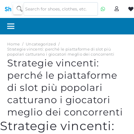
Home
/
Uncategorized
/
Strategie vincenti: perché le piattaforme di slot più
popolari catturano i giocatori meglio dei concorrenti
Strategie vincenti:
perché le piattaforme
di slot più popolari
catturano i giocatori
meglio dei concorrenti
Strategie vincenti: