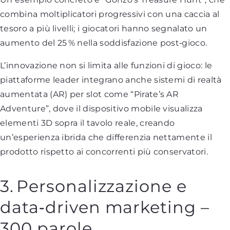
combina moltiplicatori progressivi con una caccia al
tesoro a più livelli; i giocatori hanno segnalato un
aumento del 25 % nella soddisfazione post‑gioco.
L’innovazione non si limita alle funzioni di gioco: le
piattaforme leader integrano anche sistemi di realtà
aumentata (AR) per slot come “Pirate’s AR
Adventure”, dove il dispositivo mobile visualizza
elementi 3D sopra il tavolo reale, creando
un’esperienza ibrida che differenzia nettamente il
prodotto rispetto ai concorrenti più conservatori.
3. Personalizzazione e
data‑driven marketing –
300 parole