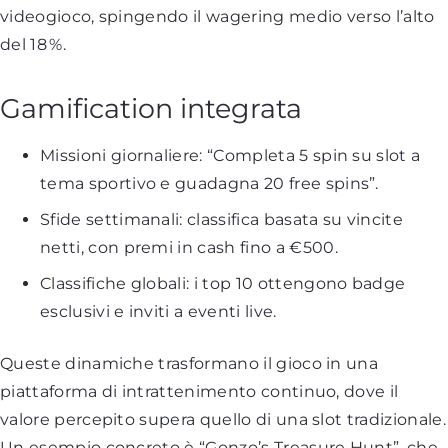
videogioco, spingendo il wagering medio verso l’alto
del 18 %.
Gamification integrata
Missioni giornaliere: “Completa 5 spin su slot a
tema sportivo e guadagna 20 free spins”.
Sfide settimanali: classifica basata su vincite
netti, con premi in cash fino a €500.
Classifiche globali: i top 10 ottengono badge
esclusivi e inviti a eventi live.
Queste dinamiche trasformano il gioco in una
piattaforma di intrattenimento continuo, dove il
valore percepito supera quello di una slot tradizionale.
Un esempio concreto è “Gonzo’s Treasure Hunt”, che