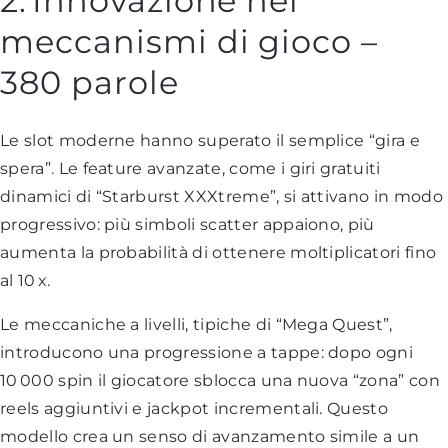
2. Innovazione nei
meccanismi di gioco –
380 parole
Le slot moderne hanno superato il semplice “gira e
spera”. Le feature avanzate, come i giri gratuiti
dinamici di “Starburst XXXtreme”, si attivano in modo
progressivo: più simboli scatter appaiono, più
aumenta la probabilità di ottenere moltiplicatori fino
al 10 x.
Le meccaniche a livelli, tipiche di “Mega Quest”,
introducono una progressione a tappe: dopo ogni
10 000 spin il giocatore sblocca una nuova “zona” con
reels aggiuntivi e jackpot incrementali. Questo
modello crea un senso di avanzamento simile a un