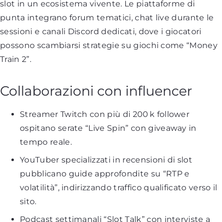
slot in un ecosistema vivente. Le piattaforme di
punta integrano forum tematici, chat live durante le
sessioni e canali Discord dedicati, dove i giocatori
possono scambiarsi strategie su giochi come “Money
Train 2”.
Collaborazioni con influencer
Streamer Twitch con più di 200 k follower
ospitano serate “Live Spin” con giveaway in
tempo reale.
YouTuber specializzati in recensioni di slot
pubblicano guide approfondite su “RTP e
volatilità”, indirizzando traffico qualificato verso il
sito.
Podcast settimanali “Slot Talk” con interviste a