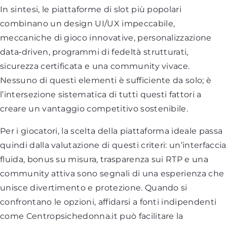
In sintesi, le piattaforme di slot più popolari
combinano un design UI/UX impeccabile,
meccaniche di gioco innovative, personalizzazione
data‑driven, programmi di fedeltà strutturati,
sicurezza certificata e una community vivace.
Nessuno di questi elementi è sufficiente da solo; è
l’intersezione sistematica di tutti questi fattori a
creare un vantaggio competitivo sostenibile.
Per i giocatori, la scelta della piattaforma ideale passa
quindi dalla valutazione di questi criteri: un’interfaccia
fluida, bonus su misura, trasparenza sui RTP e una
community attiva sono segnali di una esperienza che
unisce divertimento e protezione. Quando si
confrontano le opzioni, affidarsi a fonti indipendenti
come Centropsichedonna.it può facilitare la