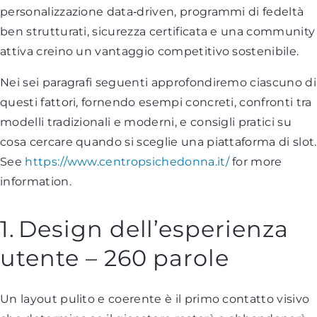
personalizzazione data‑driven, programmi di fedeltà
ben strutturati, sicurezza certificata e una community
attiva creino un vantaggio competitivo sostenibile.
Nei sei paragrafi seguenti approfondiremo ciascuno di
questi fattori, fornendo esempi concreti, confronti tra
modelli tradizionali e moderni, e consigli pratici su
cosa cercare quando si sceglie una piattaforma di slot.
See
https://www.centropsichedonna.it/
for more
information.
1. Design dell’esperienza
utente – 260 parole
Un layout pulito e coerente è il primo contatto visivo