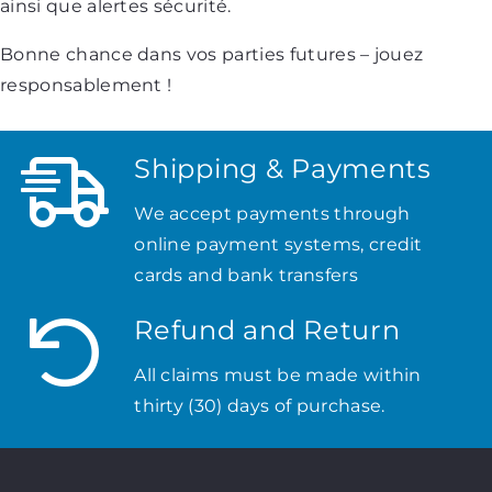
ainsi que alertes sécurité.
Bonne chance dans vos parties futures – jouez
responsablement !
Shipping & Payments
We accept payments through
online payment systems, credit
cards and bank transfers
Refund and Return
All claims must be made within
thirty (30) days of purchase.