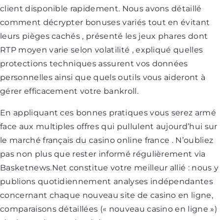
client disponible rapidement. Nous avons détaillé
comment décrypter bonuses variés tout en évitant
leurs pièges cachés , présenté les jeux phares dont
RTP moyen varie selon volatilité , expliqué quelles
protections techniques assurent vos données
personnelles ainsi que quels outils vous aideront à
gérer efficacement votre bankroll.
En appliquant ces bonnes pratiques vous serez armé
face aux multiples offres qui pullulent aujourd’hui sur
le marché français du casino online france . N’oubliez
pas non plus que rester informé régulièrement via
Basketnews.Net constitue votre meilleur allié : nous y
publions quotidiennement analyses indépendantes
concernant chaque nouveau site de casino en ligne,
comparaisons détaillées (« nouveau casino en ligne »)