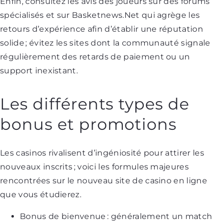
Enfin, consultez les avis des joueurs sur des forums
spécialisés et sur Basketnews.Net qui agrège les
retours d’expérience afin d’établir une réputation
solide ; évitez les sites dont la communauté signale
régulièrement des retards de paiement ou un
support inexistant.
Les différents types de
bonus et promotions
Les casinos rivalisent d’ingéniosité pour attirer les
nouveaux inscrits ; voici les formules majeures
rencontrées sur le nouveau site de casino en ligne
que vous étudierez.
Bonus de bienvenue : généralement un match