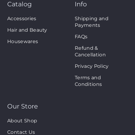
Catalog
Info
Accessories
Shipping and
Payments
Hair and Beauty
FAQs
Housewares
Refund &
Cancellation
Privacy Policy
Terms and
Conditions
Our Store
About Shop
Contact Us