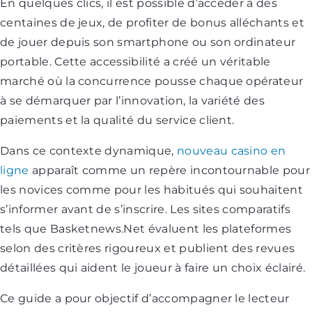
En quelques clics, il est possible d’accéder à des
centaines de jeux, de profiter de bonus alléchants et
de jouer depuis son smartphone ou son ordinateur
portable. Cette accessibilité a créé un véritable
marché où la concurrence pousse chaque opérateur
à se démarquer par l’innovation, la variété des
paiements et la qualité du service client.
Dans ce contexte dynamique,
nouveau casino en
ligne
apparaît comme un repère incontournable pour
les novices comme pour les habitués qui souhaitent
s’informer avant de s’inscrire. Les sites comparatifs
tels que Basketnews.Net évaluent les plateformes
selon des critères rigoureux et publient des revues
détaillées qui aident le joueur à faire un choix éclairé.
Ce guide a pour objectif d’accompagner le lecteur