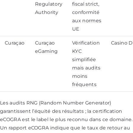
Regulatory
fiscal strict,
Authority
conformité
aux normes
UE
Curaçao
Curaçao
Vérification
Casino D
eGaming
KYC
simplifiée
mais audits
moins
fréquents
Les audits RNG (Random Number Generator)
garantissent l’équité des résultats ; la certification
eCOGRA est le label le plus reconnu dans ce domaine.
Un rapport eCOGRA indique que le taux de retour au