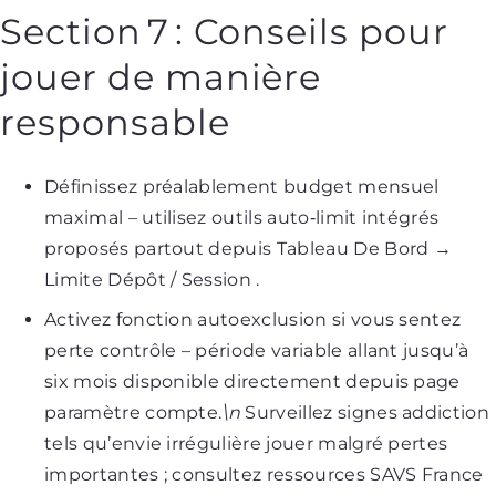
Section 7 : Conseils pour
jouer de manière
responsable
Définissez préalablement budget mensuel
maximal ­– utilisez outils auto‑limit intégrés
proposés partout depuis Tableau De Bord →
Limite Dépôt / Session .
Activez fonction auto­exclusion si vous sentez
perte contrôle ­– période variable allant jusqu’à
six mois disponible directement depuis page
paramètre compte.
\n
Surveillez signes addiction
tels qu’envie irrégulière jouer malgré pertes
importantes ; consultez ressources SAVS France