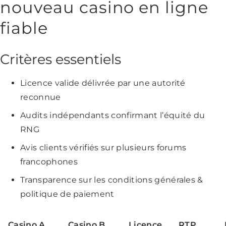
nouveau casino en ligne
fiable
Critères essentiels
Licence valide délivrée par une autorité
reconnue
Audits indépendants confirmant l’équité du
RNG
Avis clients vérifiés sur plusieurs forums
francophones
Transparence sur les conditions générales &
politique de paiement
Casino A
Casino B
Licence
RTP