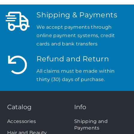
Shipping & Payments
We accept payments through
online payment systems, credit
cards and bank transfers
Refund and Return
All claims must be made within
thirty (30) days of purchase.
Catalog
Info
Accessories
Shipping and
Payments
Hair and Beauty