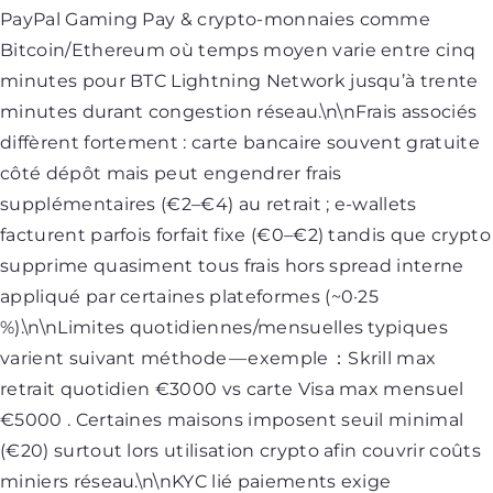
PayPal Gaming Pay & crypto-monnaies comme
Bitcoin/Ethereum où temps moyen varie entre cinq
minutes pour BTC Lightning Network jusqu’à trente
minutes durant congestion réseau.\n\nFrais associés
diffèrent fortement : carte bancaire souvent gratuite
côté dépôt mais peut engendrer frais
supplémentaires (€2–€4) au retrait ; e-wallets
facturent parfois forfait fixe (€0–€2) tandis que crypto
supprime quasiment tous frais hors spread interne
appliqué par certaines plateformes (~0·25
%).\n\nLimites quotidiennes/mensuelles typiques
varient suivant méthode — exemple ：Skrill max
retrait quotidien €3000 vs carte Visa max mensuel
€5000 . Certaines maisons imposent seuil minimal
(€20) surtout lors utilisation crypto afin couvrir coûts
miniers réseau.\n\nKYC lié paiements exige