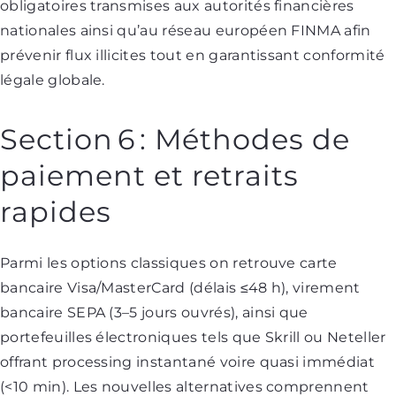
obligatoires transmises aux autorités financières
nationales ainsi qu’au réseau européen FINMA afin
prévenir flux illicites tout en garantissant conformité
légale globale.
Section 6 : Méthodes de
paiement et retraits
rapides
Parmi les options classiques on retrouve carte
bancaire Visa/MasterCard (délais ≤48 h), virement
bancaire SEPA (3–5 jours ouvrés), ainsi que
portefeuilles électroniques tels que Skrill ou Neteller
offrant processing instantané voire quasi immédiat
(<10 min). Les nouvelles alternatives comprennent