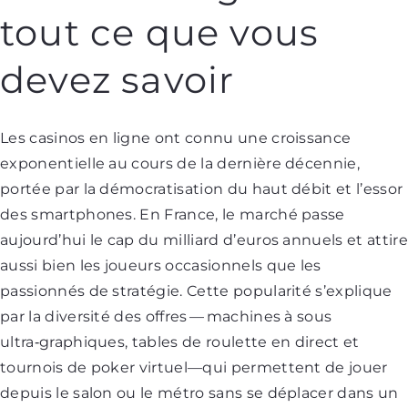
tout ce que vous
devez savoir
Les casinos en ligne ont connu une croissance
exponentielle au cours de la dernière décennie,
portée par la démocratisation du haut débit et l’essor
des smartphones. En France, le marché passe
aujourd’hui le cap du milliard d’euros annuels et attire
aussi bien les joueurs occasionnels que les
passionnés de stratégie. Cette popularité s’explique
par la diversité des offres — machines à sous
ultra‑graphiques, tables de roulette en direct et
tournois de poker virtuel—qui permettent de jouer
depuis le salon ou le métro sans se déplacer dans un