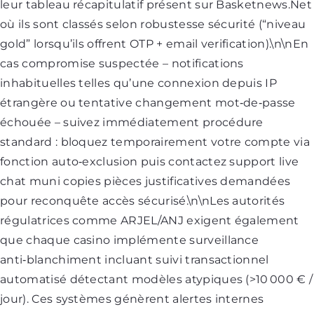
leur tableau récapitulatif présent sur Basketnews.Net
où ils sont classés selon robustesse sécurité (“niveau
gold” lorsqu’ils offrent OTP + email verification).\n\nEn
cas compromise suspectée – notifications
inhabituelles telles qu’une connexion depuis IP
étrangère ou tentative changement mot‑de‑passe
échouée – suivez immédiatement procédure
standard : bloquez temporairement votre compte via
fonction auto‑exclusion puis contactez support live
chat muni copies pièces justificatives demandées
pour reconquête accès sécurisé.\n\nLes autorités
régulatrices comme ARJEL/ANJ exigent également
que chaque casino implémente surveillance
anti‑blanchiment incluant suivi transactionnel
automatisé détectant modèles atypiques (>10 000 € /
jour). Ces systèmes génèrent alertes internes