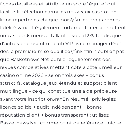
fiches détaillées et attribue un score “équité” qui
facilite la sélection parmi les nouveaux casinos en
ligne répertoriés chaque mois.\n\nLes programmes
fidélité varient également fortement : certains offrent
un cashback mensuel allant jusqu’à 12 %, tandis que
d’autres proposent un club VIP avec manager dédié
dès la première mise qualifiée.\n\nEnfin n’oubliez pas
que Basketnews.Net publie régulièrement des
revues comparatives mettant côte à côte « meilleur
casino online 2026 » selon trois axes – bonus
attractifs, catalogue jeux étendu et support client
multilingue – ce qui constitue une aide précieuse
avant votre inscription.\n\nEn résumé : privilégiez
licence solide + audit indépendant + bonne
réputation client + bonus transparent ; utilisez
Basketnews.Net comme point de référence unique